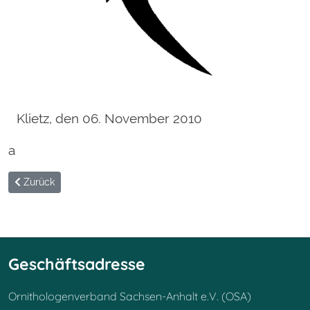
Klietz, den 06. November 2010
a
Vorheriger Beitrag: Kontakt
Zurück
Geschäftsadresse
Ornithologenverband Sachsen-Anhalt e.V. (OSA)