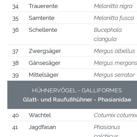
34
Trauerente
Melanitta nigra
35
Samtente
Melanitta fusca
36
Schellente
Bucephala
clangula
37
Zwergsäger
Mergus albellus
38
Gänsesäger
Mergus mergans
39
Mittelsäger
Mergus serrator
HÜHNERVÖGEL - GALLIFORMES
Glatt- und Raufußhühner - Phasianidae
40
Wachtel
Coturnix coturni
41
Jagdfasan
Phasianus
colchicus