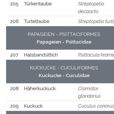
205
Türkentaube
Streptopelia
decaocto
206
Turteltaube
Streptopelia turt
PAPAGEIEN - PSITTACIFORMES
Papageien - Psittacidae
207
Halsbandsittich
Psittacula krame
KUCKUCKE - CUCULIFORMES
Kuckucke - Cuculidae
208
Häherkuckuck
Clamator
glandarius
209
Kuckuck
Cuculus canoru