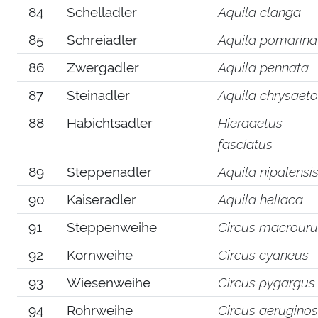
84
Schelladler
Aquila clanga
85
Schreiadler
Aquila pomarina
86
Zwergadler
Aquila pennata
87
Steinadler
Aquila chrysaet
88
Habichtsadler
Hieraaetus
fasciatus
89
Steppenadler
Aquila nipalensi
90
Kaiseradler
Aquila heliaca
91
Steppenweihe
Circus macrouru
92
Kornweihe
Circus cyaneus
93
Wiesenweihe
Circus pygargus
94
Rohrweihe
Circus aerugino