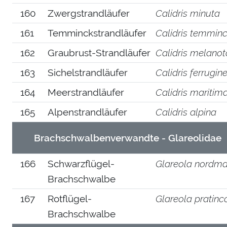
160
Zwergstrandläufer
Calidris minuta
161
Temminckstrandläufer
Calidris temminc
162
Graubrust-Strandläufer
Calidris melanot
163
Sichelstrandläufer
Calidris ferrugin
164
Meerstrandläufer
Calidris maritim
165
Alpenstrandläufer
Calidris alpina
Brachschwalbenverwandte - Glareolidae
166
Schwarzflügel-
Glareola nordma
Brachschwalbe
167
Rotflügel-
Glareola pratinc
Brachschwalbe