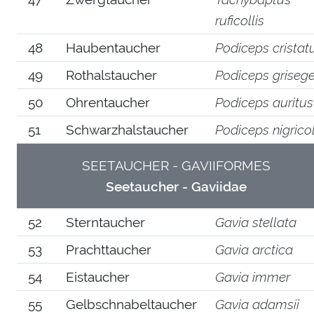
ruficollis
48
Haubentaucher
Podiceps cristat
49
Rothalstaucher
Podiceps griseg
50
Ohrentaucher
Podiceps auritus
51
Schwarzhalstaucher
Podiceps nigricol
SEETAUCHER - GAVIIFORMES
Seetaucher - Gaviidae
52
Sterntaucher
Gavia stellata
53
Prachttaucher
Gavia arctica
54
Eistaucher
Gavia immer
55
Gelbschnabeltaucher
Gavia adamsii