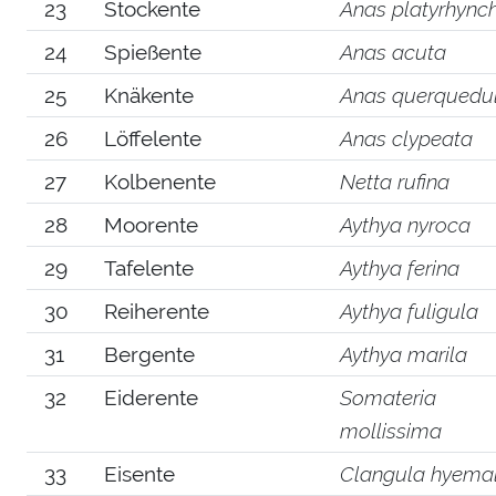
23
Stockente
Anas platyrhync
24
Spießente
Anas acuta
25
Knäkente
Anas querquedu
26
Löffelente
Anas clypeata
27
Kolbenente
Netta rufina
28
Moorente
Aythya nyroca
29
Tafelente
Aythya ferina
30
Reiherente
Aythya fuligula
31
Bergente
Aythya marila
32
Eiderente
Somateria
mollissima
33
Eisente
Clangula hyemal