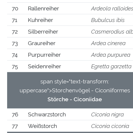
70
Rallenreiher
Ardeola ralloide
71
Kuhreiher
Bubulcus ibis
72
Silberreiher
Casmerodius al
73
Graureiher
Ardea cinerea
74
Purpurreiher
Ardea purpurea
75
Seidenreiher
Egretta garzetta
span style="text-transform:
uppercase">Storchenvögel - Ciconiiformes
Störche - Ciconiidae
76
Schwarzstorch
Ciconia nigra
77
Weißstorch
Ciconia ciconia