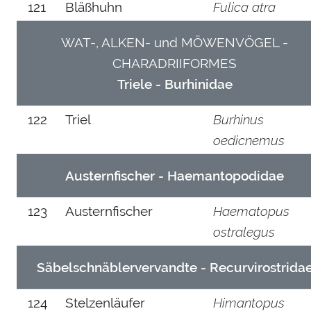
121
Bläßhuhn
Fulica atra
WAT-, ALKEN-
und
MÖWENVÖGEL -
CHARADRIIFORMES
Triele - Burhinidae
122
Triel
Burhinus
oedicnemus
Austernfischer - Haemantopodidae
123
Austernfischer
Haematopus
ostralegus
Säbelschnäblervervandte - Recurvirostrida
124
Stelzenläufer
Himantopus