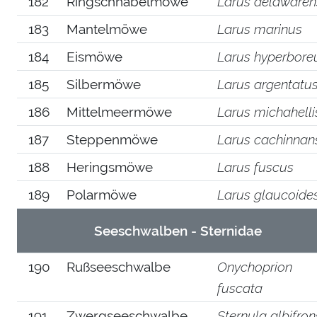
182
Ringschnabelmöwe
Larus delawaren
183
Mantelmöwe
Larus marinus
184
Eismöwe
Larus hyperbore
185
Silbermöwe
Larus argentatu
186
Mittelmeermöwe
Larus michahelli
187
Steppenmöwe
Larus cachinnan
188
Heringsmöwe
Larus fuscus
189
Polarmöwe
Larus glaucoide
Seeschwalben - Sternidae
190
Rußseeschwalbe
Onychoprion
fuscata
191
Zwergseeschwalbe
Sternula albifron