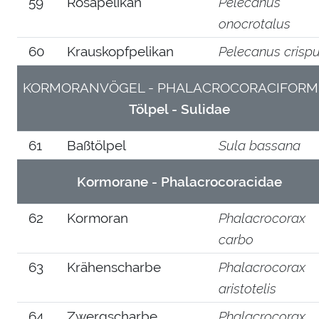
59
Rosapelikan
Pelecanus
onocrotalus
60
Krauskopfpelikan
Pelecanus crisp
KORMORANVÖGEL - PHALACROCORACIFORM
Tölpel - Sulidae
61
Baßtölpel
Sula bassana
Kormorane - Phalacrocoracidae
62
Kormoran
Phalacrocorax
carbo
63
Krähenscharbe
Phalacrocorax
aristotelis
64
Zwergscharbe
Phalacrocorax