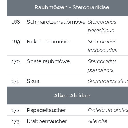
Raubmöwen - Stercorariidae
168
Schmarotzerraubmöwe
Stercorarius
parasiticus
169
Falkenraubmöwe
Stercorarius
longicaudus
170
Spatelraubmöwe
Stercorarius
pomarinus
171
Skua
Stercorarius sku
Alke - Alcidae
172
Papageitaucher
Fratercula arctic
173
Krabbentaucher
Alle alle