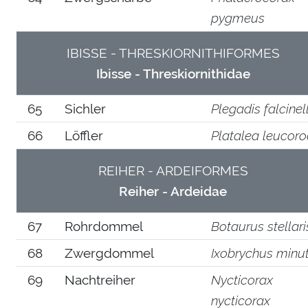
pygmeus
IBISSE - THRESKIORNITHIFORMES
Ibisse - Threskiornithidae
65
Sichler
Plegadis falcinel
66
Löffler
Platalea leucoro
REIHER - ARDEIFORMES
Reiher - Ardeidae
67
Rohrdommel
Botaurus stellari
68
Zwergdommel
Ixobrychus minu
69
Nachtreiher
Nycticorax
nycticorax