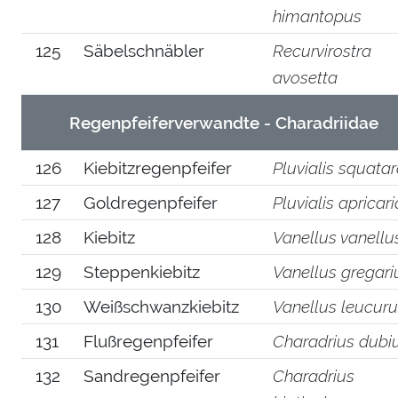
himantopus
125
Säbelschnäbler
Recurvirostra
avosetta
Regenpfeiferverwandte - Charadriidae
126
Kiebitzregenpfeifer
Pluvialis squata
127
Goldregenpfeifer
Pluvialis apricari
128
Kiebitz
Vanellus vanellu
129
Steppenkiebitz
Vanellus gregari
130
Weißschwanzkiebitz
Vanellus leucur
131
Flußregenpfeifer
Charadrius dubi
132
Sandregenpfeifer
Charadrius