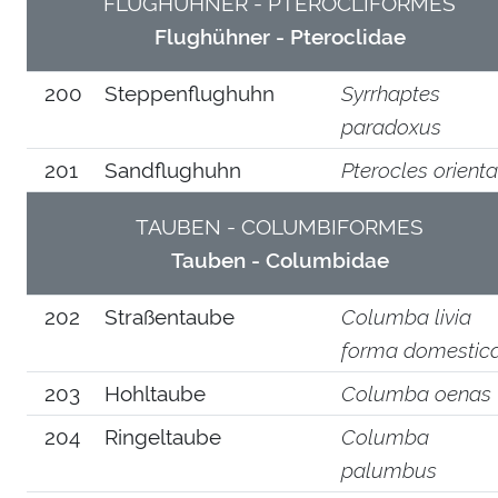
FLUGHÜHNER - PTEROCLIFORMES
Flughühner - Pteroclidae
200
Steppenflughuhn
Syrrhaptes
paradoxus
201
Sandflughuhn
Pterocles orienta
TAUBEN - COLUMBIFORMES
Tauben - Columbidae
202
Straßentaube
Columba livia
forma domestic
203
Hohltaube
Columba oenas
204
Ringeltaube
Columba
palumbus