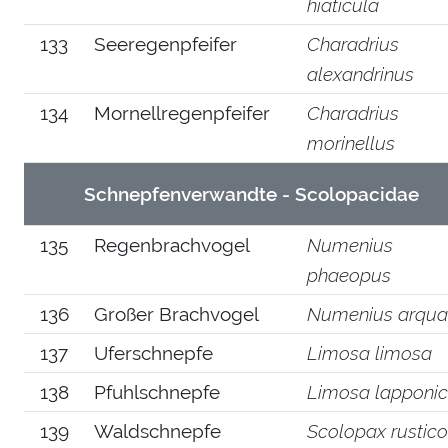
hiaticula
133
Seeregenpfeifer
Charadrius
alexandrinus
134
Mornellregenpfeifer
Charadrius
morinellus
Schnepfenverwandte - Scolopacidae
135
Regenbrachvogel
Numenius
phaeopus
136
Großer Brachvogel
Numenius arqua
137
Uferschnepfe
Limosa limosa
138
Pfuhlschnepfe
Limosa lapponi
139
Waldschnepfe
Scolopax rustico