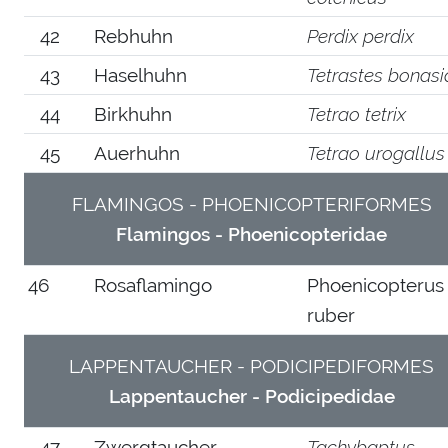
42
Rebhuhn
Perdix perdix
43
Haselhuhn
Tetrastes bonasi
44
Birkhuhn
Tetrao tetrix
45
Auerhuhn
Tetrao urogallus
FLAMINGOS - PHOENICOPTERIFORMES
Flamingos - Phoenicopteridae
46
Rosaflamingo
Phoenicopterus
ruber
LAPPENTAUCHER - PODICIPEDIFORMES
Lappentaucher - Podicipedidae
47
Zwergtaucher
Tachybaptus