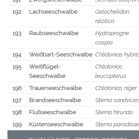
192
Lachseeschwalbe
Gelochelidon
nilotica
193
Raubseeschwalbe
Hydroprogne
caspia
194
Weißbart-Seeschwalbe
Chlidonias hybri
195
Weißflügel-
Chlidonias
Seeschwalbe
leucopterus
196
Trauerseeschwalbe
Chlidonias niger
197
Brandseeschwalbe
Sterna sandvicen
198
Flußseeschwalbe
Sterna hirundo
199
Küstenseeschwalbe
Sterna paradisa