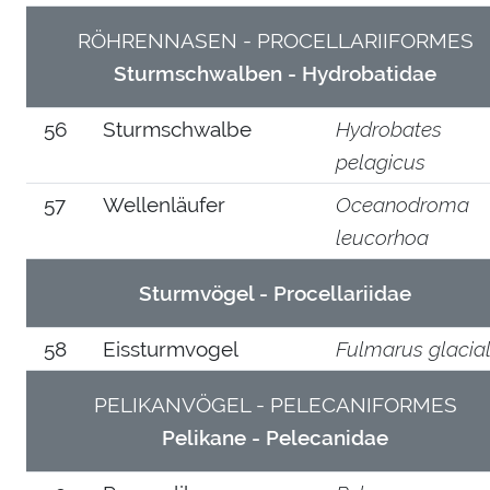
RÖHRENNASEN - PROCELLARIIFORMES
Sturmschwalben - Hydrobatidae
56
Sturmschwalbe
Hydrobates
pelagicus
57
Wellenläufer
Oceanodroma
leucorhoa
Sturmvögel - Procellariidae
58
Eissturmvogel
Fulmarus glacial
PELIKANVÖGEL - PELECANIFORMES
Pelikane - Pelecanidae