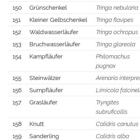
150
Grünschenkel
Tringa nebularia
151
Kleiner Gelbschenkel
Tringa flavipes
152
Waldwasserläufer
Tringa ochropus
153
Bruchwasserläufer
Tringa glareola
154
Kampfläufer
Philomachus
pugnax
155
Steinwälzer
Arenaria interpre
156
Sumpfläufer
Limicola falcinel
157
Grasläufer
Tryngites
subruficollis
158
Knutt
Calidris canutus
159
Sanderling
Calidris alba