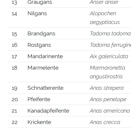
13
Graugans
Anser anser
14
Nilgans
Alopochen
aegyptiacus
15
Brandgans
Tadorna tadorna
16
Rostgans
Tadorna ferrugi
17
Mandarinente
Aix galericulata
18
Marmelente
Marmaronetta
angustirostris
19
Schnatterente
Anas strepera
20
Pfeifente
Anas penelope
21
Kanadapfeifente
Anas americana
22
Krickente
Anas crecca