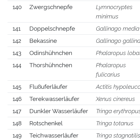
140
Zwergschnepfe
Lymnocryptes
minimus
141
Doppelschnepfe
Gallinago media
142
Bekassine
Gallinago gallin
143
Odinshühnchen
Phalaropus loba
144
Thorshühnchen
Phalaropus
fulicarius
145
Flußuferläufer
Actitis hypoleuc
146
Terekwasserläufer
Xenus cinereus
147
Dunkler Wasserläufer
Tringa erythropu
148
Rotschenkel
Tringa totanus
149
Teichwasserläufer
Tringa stagnatili