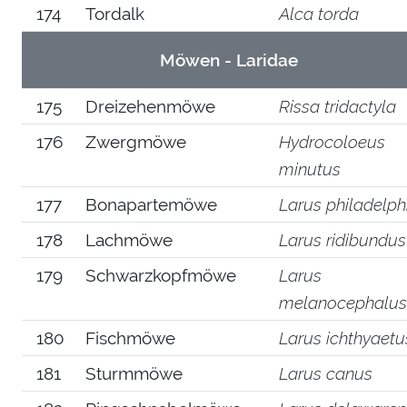
174
Tordalk
Alca torda
Möwen - Laridae
175
Dreizehenmöwe
Rissa tridactyla
176
Zwergmöwe
Hydrocoloeus
minutus
177
Bonapartemöwe
Larus philadelph
178
Lachmöwe
Larus ridibundus
179
Schwarzkopfmöwe
Larus
melanocephalus
180
Fischmöwe
Larus ichthyaetu
181
Sturmmöwe
Larus canus