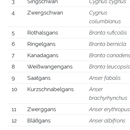
3
Singschwan
Cygnus cygnus
4
Zwergschwan
Cygnus
columbianus
5
Rothalsgans
Branta ruficollis
6
Ringelgans
Branta bernicla
7
Kanadagans
Branta canadens
8
Weißwangengans
Branta leucopsis
9
Saatgans
Anser fabalis
10
Kurzschnabelgans
Anser
brachyrhynchus
11
Zwerggans
Anser erythropus
12
Bläßgans
Anser albifrons