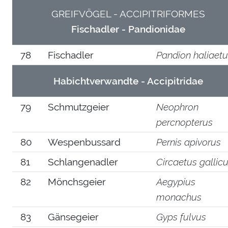
GREIFVÖGEL - ACCIPITRIFORMES
Fischadler - Pandionidae
78
Fischadler
Pandion haliaet
Habichtverwandte - Accipitridae
79
Schmutzgeier
Neophron
percnopterus
80
Wespenbussard
Pernis apivorus
81
Schlangenadler
Circaetus gallic
82
Mönchsgeier
Aegypius
monachus
83
Gänsegeier
Gyps fulvus