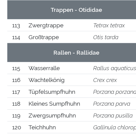
Trappen - Otididae
113
Zwergtrappe
Tetrax tetrax
114
Großtrappe
Otis tarda
Rallen - Rallidae
115
Wasserralle
Rallus aquaticu
116
Wachtelkönig
Crex crex
117
Tüpfelsumpfhuhn
Porzana porzan
118
Kleines Sumpfhuhn
Porzana parva
119
Zwergsumpfhuhn
Porzana pusilla
120
Teichhuhn
Gallinula chloro