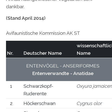
dankbar.
(Stand April 2014)
Avifaunistische Kommission AK ST
wissenschaftlic
Nr.
Deutscher Name
Name
ENTENVÖGEL - ANSERIFORMES
Entenverwandte - Anatidae
1
Schwarzkopf-
Oxyura jamaicen
Ruderente
2
Höckerschwan
Cygnus olor