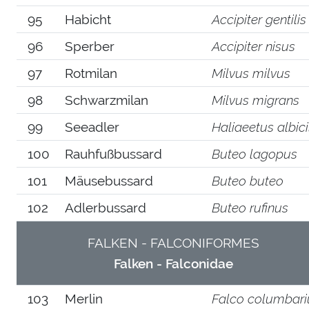
95
Habicht
Accipiter gentilis
96
Sperber
Accipiter nisus
97
Rotmilan
Milvus milvus
98
Schwarzmilan
Milvus migrans
99
Seeadler
Haliaeetus albici
100
Rauhfußbussard
Buteo lagopus
101
Mäusebussard
Buteo buteo
102
Adlerbussard
Buteo rufinus
FALKEN - FALCONIFORMES
Falken - Falconidae
103
Merlin
Falco columbari