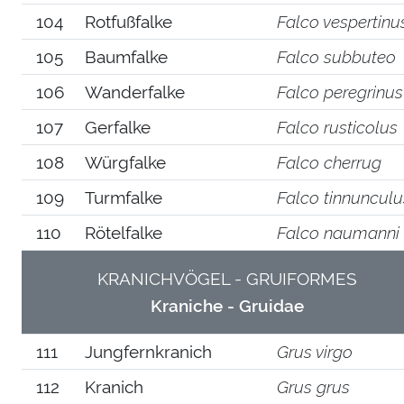
104
Rotfußfalke
Falco vespertinu
105
Baumfalke
Falco subbuteo
106
Wanderfalke
Falco peregrinus
107
Gerfalke
Falco rusticolus
108
Würgfalke
Falco cherrug
109
Turmfalke
Falco tinnunculu
110
Rötelfalke
Falco naumanni
KRANICHVÖGEL - GRUIFORMES
Kraniche - Gruidae
111
Jungfernkranich
Grus virgo
112
Kranich
Grus grus