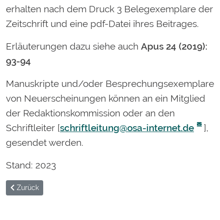
erhalten nach dem Druck 3 Belegexemplare der
Zeitschrift und eine pdf-Datei ihres Beitrages.
Erläuterungen dazu siehe auch
Apus 24 (2019):
93-94
Manuskripte und/oder Besprechungsexemplare
von Neuerscheinungen können an ein Mitglied
der Redaktionskommission oder an den
Schriftleiter [
schriftleitung@osa-internet.de
],
gesendet werden.
Stand: 2023
Vorheriger Beitrag: Apus - Bände
Zurück